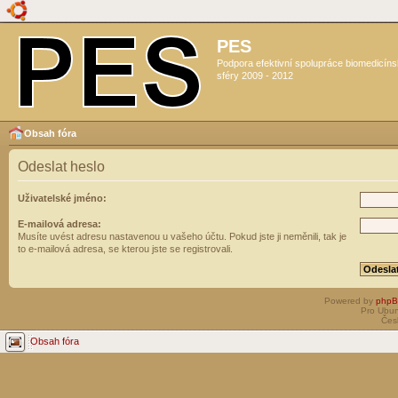
PES
Podpora efektivní spolupráce biomedicín
sféry 2009 - 2012
Obsah fóra
Odeslat heslo
Uživatelské jméno:
E-mailová adresa:
Musíte uvést adresu nastavenou u vašeho účtu. Pokud jste ji neměnili, tak je
to e-mailová adresa, se kterou jste se registrovali.
Powered by
php
Pro Ubun
Čes
Obsah fóra