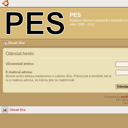
PES
Podpora efektivní spolupráce biomedicín
sféry 2009 - 2012
Obsah fóra
Odeslat heslo
Uživatelské jméno:
E-mailová adresa:
Musíte uvést adresu nastavenou u vašeho účtu. Pokud jste ji neměnili, tak je
to e-mailová adresa, se kterou jste se registrovali.
Powered by
php
Pro Ubun
Čes
Obsah fóra