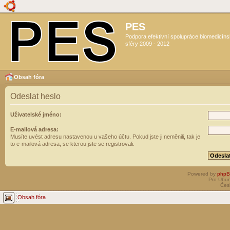
PES
Podpora efektivní spolupráce biomedicín
sféry 2009 - 2012
Obsah fóra
Odeslat heslo
Uživatelské jméno:
E-mailová adresa:
Musíte uvést adresu nastavenou u vašeho účtu. Pokud jste ji neměnili, tak je
to e-mailová adresa, se kterou jste se registrovali.
Powered by
php
Pro Ubun
Čes
Obsah fóra