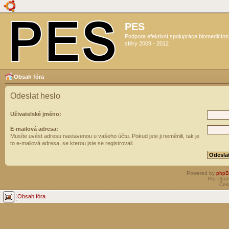
PES
Podpora efektivní spolupráce biomedicín
sféry 2009 - 2012
Obsah fóra
Odeslat heslo
Uživatelské jméno:
E-mailová adresa:
Musíte uvést adresu nastavenou u vašeho účtu. Pokud jste ji neměnili, tak je
to e-mailová adresa, se kterou jste se registrovali.
Powered by
php
Pro Ubun
Čes
Obsah fóra