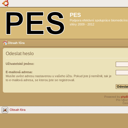
PES
Podpora efektivní spolupráce biomedicín
sféry 2009 - 2012
Obsah fóra
Odeslat heslo
Uživatelské jméno:
E-mailová adresa:
Musíte uvést adresu nastavenou u vašeho účtu. Pokud jste ji neměnili, tak je
to e-mailová adresa, se kterou jste se registrovali.
Powered by
php
Pro Ubun
Čes
Obsah fóra