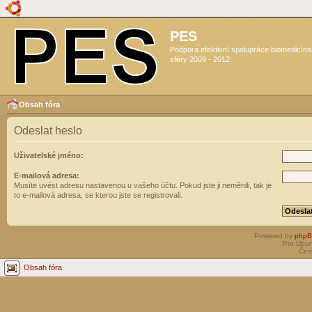
PES
Podpora efektivní spolupráce biomedicín
sféry 2009 - 2012
Obsah fóra
Odeslat heslo
Uživatelské jméno:
E-mailová adresa:
Musíte uvést adresu nastavenou u vašeho účtu. Pokud jste ji neměnili, tak je
to e-mailová adresa, se kterou jste se registrovali.
Powered by
php
Pro Ubun
Čes
Obsah fóra