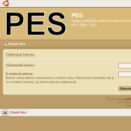
PES
Podpora efektivní spolupráce biomedicín
sféry 2009 - 2012
Obsah fóra
Odeslat heslo
Uživatelské jméno:
E-mailová adresa:
Musíte uvést adresu nastavenou u vašeho účtu. Pokud jste ji neměnili, tak je
to e-mailová adresa, se kterou jste se registrovali.
Powered by
php
Pro Ubun
Čes
Obsah fóra