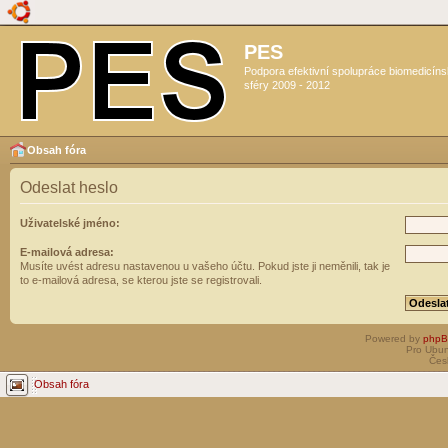
PES
Podpora efektivní spolupráce biomedicín
sféry 2009 - 2012
Obsah fóra
Odeslat heslo
Uživatelské jméno:
E-mailová adresa:
Musíte uvést adresu nastavenou u vašeho účtu. Pokud jste ji neměnili, tak je
to e-mailová adresa, se kterou jste se registrovali.
Powered by
php
Pro Ubun
Čes
Obsah fóra