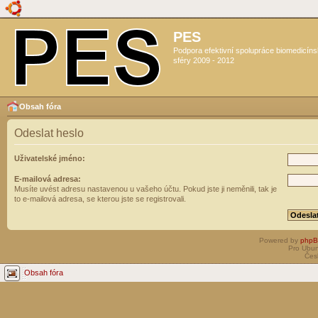
PES
Podpora efektivní spolupráce biomedicín
sféry 2009 - 2012
Obsah fóra
Odeslat heslo
Uživatelské jméno:
E-mailová adresa:
Musíte uvést adresu nastavenou u vašeho účtu. Pokud jste ji neměnili, tak je
to e-mailová adresa, se kterou jste se registrovali.
Powered by
php
Pro Ubun
Čes
Obsah fóra