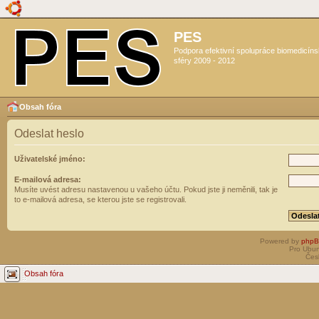
PES
Podpora efektivní spolupráce biomedicín
sféry 2009 - 2012
Obsah fóra
Odeslat heslo
Uživatelské jméno:
E-mailová adresa:
Musíte uvést adresu nastavenou u vašeho účtu. Pokud jste ji neměnili, tak je
to e-mailová adresa, se kterou jste se registrovali.
Powered by
php
Pro Ubun
Čes
Obsah fóra