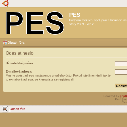
PES
Podpora efektivní spolupráce biomedicín
sféry 2009 - 2012
Obsah fóra
Odeslat heslo
Uživatelské jméno:
E-mailová adresa:
Musíte uvést adresu nastavenou u vašeho účtu. Pokud jste ji neměnili, tak je
to e-mailová adresa, se kterou jste se registrovali.
Powered by
php
Pro Ubun
Čes
Obsah fóra