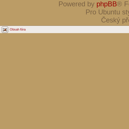
Powered by
phpBB
® F
Pro Ubuntu st
Český př
Obsah fóra