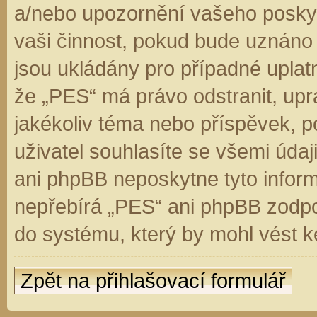
a/nebo upozornění vašeho poskyt
vaši činnost, pokud bude uznáno
jsou ukládány pro případné uplatn
že „PES“ má právo odstranit, up
jakékoliv téma nebo příspěvek, 
uživatel souhlasíte se všemi úda
ani phpBB neposkytne tyto inform
nepřebírá „PES“ ani phpBB zodpo
do systému, který by mohl vést k
Zpět na přihlašovací formulář