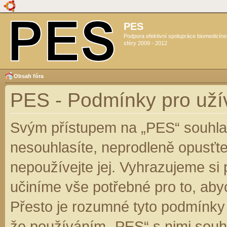
PES
Podpora efektivní spolupráce biomedicín
sféry 2009 - 2012
Obsah fóra
PES - Podmínky pro uží
Svým přístupem na „PES“ souhlas
nesouhlasíte, neprodleně opusťte
nepoužívejte jej. Vyhrazujeme si
učiníme vše potřebné pro to, aby
Přesto je rozumné tyto podmínky
že používáním „PES“ s nimi souhl