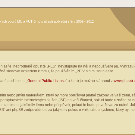
kých oborů MU a VUT Brno s účastí aplikační sféry 2009 - 2012
asíte, neprodleně opusťte „PES“, nevstupujte na něj a nepoužívejte jej. Vyhrazuje
žně sledovat vzhledem k tomu, že používáním „PES“ s nimi souhlasíte.
ané pod licencí „
General Public License
“ a které je možno stáhnout z
www.phpbb.
ím nebo jiným materiálem, který by mohl porušovat platné zákony ve vaší zemi, zák
oskytovatele internetových služeb (ISP) na vaši činnost, pokud bude uznáno za nu
ebo uzamknout jakékoliv téma nebo příspěvek, pokud to bude považovat za nutné. Jak
S“ ani phpBB zodpovědnost za jakýkoliv pokus o vniknutí do systému, který by moh