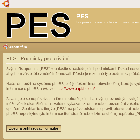
PES
Podpora efektivní spolupráce biomedicíns
Obsah fóra
PES - Podmínky pro užívání
Svým přístupem na „PES“ souhlasíte s následujícími podmínkami. Pokud nesouhl
abychom vás o této změně informovali. Přesto je rozumné tyto podmínky průbě
Naše fóra beží na systému phpBB, což je řešení internetového fóra, které je vyd
informace o phpBB navštivte:
http://www.phpbb.com/
.
Zavazujete se nepřispívat na fórum pohoršujícím, hanlivým, nevhodným, vulgárn
může vést k okamžitému a trvalému vykázání z fóra a/nebo upozornění vašeho p
opatření. Souhlasíte s tím, že „PES“ má právo odstranit, upravit, přesunout n
phpBB neposkytne tyto informace třetí straně nebo cizím osobám, nepřebírá „PE
Zpět na přihlašovací formulář