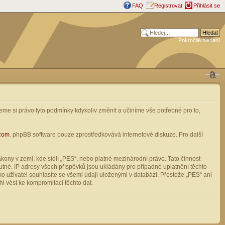
FAQ
Registrovat
Přihlásit se
Pokročilé hledání
me si právo tyto podmínky kdykoliv změnit a učiníme vše potřebné pro to,
com
. phpBB software pouze zprostředkovává internetové diskuze. Pro další
ony v zemi, kde sídlí „PES“, nebo platné mezinárodní právo. Tato činnost
tné. IP adresy všech příspěvků jsou ukládány pro případné uplatnění těchto
o uživatel souhlasíte se všemi údaji uloženými v databázi. Přestože „PES“ ani
l vést ke kompromitaci těchto dat.