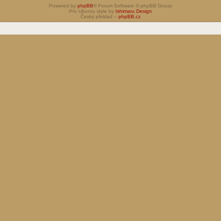
Powered by
phpBB
® Forum Software © phpBB Group
Pro Ubuntu style by
Ishimaru Design
Český překlad –
phpBB.cz