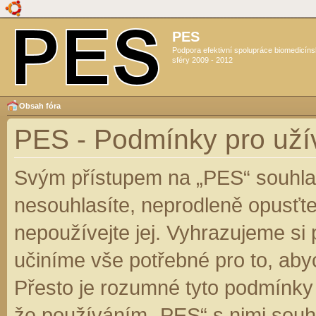
PES
Podpora efektivní spolupráce biomedicín
sféry 2009 - 2012
Obsah fóra
PES - Podmínky pro uží
Svým přístupem na „PES“ souhlas
nesouhlasíte, neprodleně opusťte
nepoužívejte jej. Vyhrazujeme si
učiníme vše potřebné pro to, aby
Přesto je rozumné tyto podmínky
že používáním „PES“ s nimi souhl