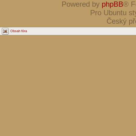
Powered by
phpBB
® F
Pro Ubuntu st
Český př
Obsah fóra