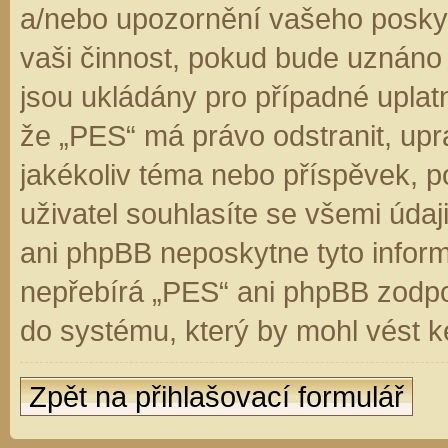
a/nebo upozornění vašeho poskyt
vaši činnost, pokud bude uznáno
jsou ukládány pro případné uplatn
že „PES“ má právo odstranit, up
jakékoliv téma nebo příspěvek, 
uživatel souhlasíte se všemi úda
ani phpBB neposkytne tyto inform
nepřebírá „PES“ ani phpBB zodpo
do systému, který by mohl vést k
Zpět na přihlašovací formulář