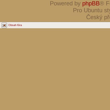
Powered by
phpBB
® F
Pro Ubuntu st
Český př
Obsah fóra