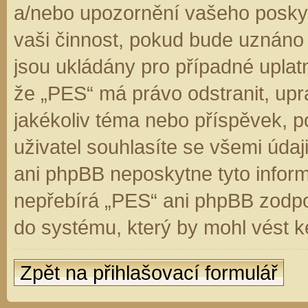
a/nebo upozornění vašeho poskyt
vaši činnost, pokud bude uznáno
jsou ukládány pro případné uplatn
že „PES“ má právo odstranit, up
jakékoliv téma nebo příspěvek, 
uživatel souhlasíte se všemi úda
ani phpBB neposkytne tyto inform
nepřebírá „PES“ ani phpBB zodpo
do systému, který by mohl vést k
Zpět na přihlašovací formulář