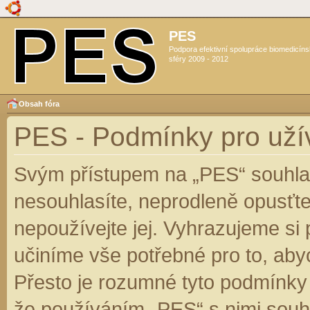
PES
Podpora efektivní spolupráce biomedicín
sféry 2009 - 2012
Obsah fóra
PES - Podmínky pro uží
Svým přístupem na „PES“ souhlas
nesouhlasíte, neprodleně opusťte
nepoužívejte jej. Vyhrazujeme si
učiníme vše potřebné pro to, aby
Přesto je rozumné tyto podmínky
že používáním „PES“ s nimi souhl