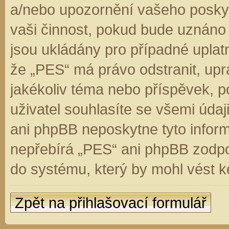
a/nebo upozornění vašeho poskyt
vaši činnost, pokud bude uznáno
jsou ukládány pro případné uplatn
že „PES“ má právo odstranit, up
jakékoliv téma nebo příspěvek, 
uživatel souhlasíte se všemi úda
ani phpBB neposkytne tyto inform
nepřebírá „PES“ ani phpBB zodpo
do systému, který by mohl vést k
Zpět na přihlašovací formulář