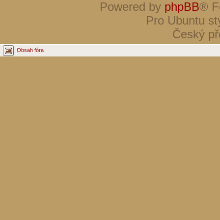
Powered by
phpBB
® F
Pro Ubuntu st
Český př
Obsah fóra