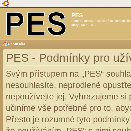
PES
Podpora efektivní spolupráce biomedicín
sféry 2009 - 2012
Obsah fóra
PES - Podmínky pro uží
Svým přístupem na „PES“ souhlas
nesouhlasíte, neprodleně opusťte
nepoužívejte jej. Vyhrazujeme si
učiníme vše potřebné pro to, aby
Přesto je rozumné tyto podmínky
že používáním „PES“ s nimi souhl