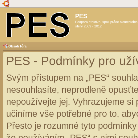
PES
Podpora efektivní spolupráce biomedicín
sféry 2009 - 2012
Obsah fóra
PES - Podmínky pro uží
Svým přístupem na „PES“ souhlas
nesouhlasíte, neprodleně opusťte
nepoužívejte jej. Vyhrazujeme si
učiníme vše potřebné pro to, aby
Přesto je rozumné tyto podmínky
že používáním „PES“ s nimi souhl