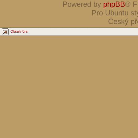
Powered by
phpBB
® F
Pro Ubuntu st
Český př
Obsah fóra