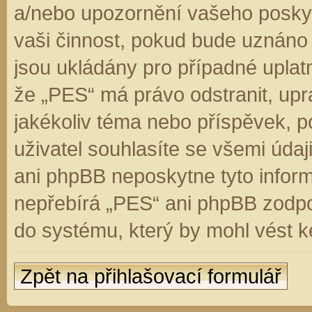
a/nebo upozornění vašeho poskyt
vaši činnost, pokud bude uznáno
jsou ukládány pro případné uplatn
že „PES“ má právo odstranit, up
jakékoliv téma nebo příspěvek, 
uživatel souhlasíte se všemi úda
ani phpBB neposkytne tyto inform
nepřebírá „PES“ ani phpBB zodpo
do systému, který by mohl vést k
Zpět na přihlašovací formulář