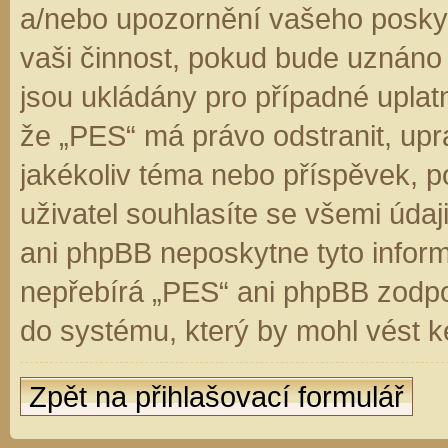
a/nebo upozornění vašeho poskyt
vaši činnost, pokud bude uznáno
jsou ukládány pro případné uplatn
že „PES“ má právo odstranit, up
jakékoliv téma nebo příspěvek, 
uživatel souhlasíte se všemi úda
ani phpBB neposkytne tyto inform
nepřebírá „PES“ ani phpBB zodpo
do systému, který by mohl vést k
Zpět na přihlašovací formulář