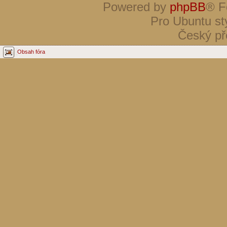
Powered by
phpBB
® F
Pro Ubuntu st
Český př
Obsah fóra