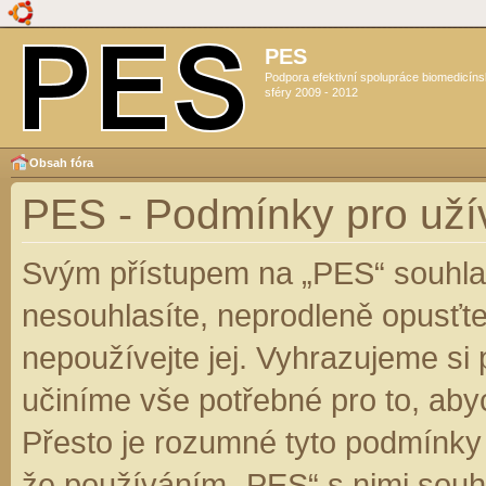
PES
Podpora efektivní spolupráce biomedicín
sféry 2009 - 2012
Obsah fóra
PES - Podmínky pro uží
Svým přístupem na „PES“ souhlas
nesouhlasíte, neprodleně opusťte
nepoužívejte jej. Vyhrazujeme si
učiníme vše potřebné pro to, aby
Přesto je rozumné tyto podmínky
že používáním „PES“ s nimi souhl