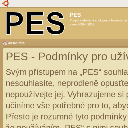
PES
Podpora efektivní spolupráce biomedicín
sféry 2009 - 2012
Obsah fóra
PES - Podmínky pro uží
Svým přístupem na „PES“ souhlas
nesouhlasíte, neprodleně opusťte
nepoužívejte jej. Vyhrazujeme si
učiníme vše potřebné pro to, aby
Přesto je rozumné tyto podmínky
že používáním „PES“ s nimi souhl