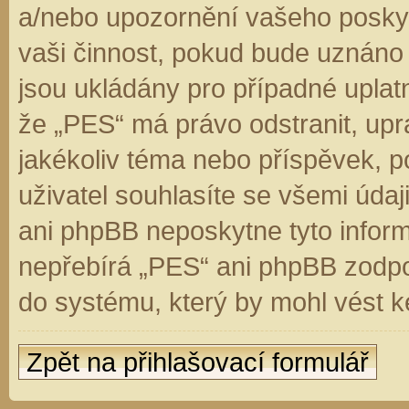
a/nebo upozornění vašeho poskyt
vaši činnost, pokud bude uznáno
jsou ukládány pro případné uplatn
že „PES“ má právo odstranit, up
jakékoliv téma nebo příspěvek, 
uživatel souhlasíte se všemi úda
ani phpBB neposkytne tyto inform
nepřebírá „PES“ ani phpBB zodpo
do systému, který by mohl vést k
Zpět na přihlašovací formulář