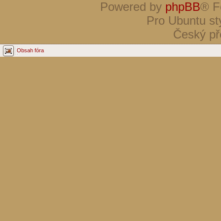
Powered by
phpBB
® F
Pro Ubuntu st
Český př
Obsah fóra