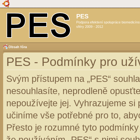
PES
Podpora efektivní spolupráce biomedicín
sféry 2009 - 2012
Obsah fóra
PES - Podmínky pro uží
Svým přístupem na „PES“ souhlas
nesouhlasíte, neprodleně opusťte
nepoužívejte jej. Vyhrazujeme si
učiníme vše potřebné pro to, aby
Přesto je rozumné tyto podmínky
že používáním „PES“ s nimi souhl