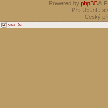
Powered by
phpBB
® F
Pro Ubuntu st
Český př
Obsah fóra