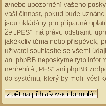
a/nebo upozornění vašeho poskyt
vaši činnost, pokud bude uznáno
jsou ukládány pro případné uplatn
že „PES“ má právo odstranit, up
jakékoliv téma nebo příspěvek, 
uživatel souhlasíte se všemi úda
ani phpBB neposkytne tyto inform
nepřebírá „PES“ ani phpBB zodpo
do systému, který by mohl vést k
Zpět na přihlašovací formulář