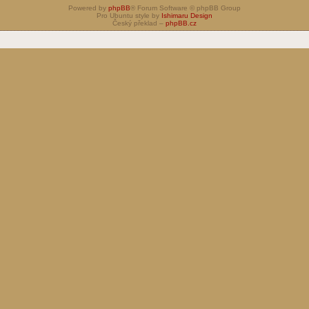
Powered by
phpBB
® Forum Software © phpBB Group
Pro Ubuntu style by
Ishimaru Design
Český překlad –
phpBB.cz