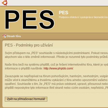
PES
Podpora efektivní spolupráce biomedicíns
Obsah fóra
PES - Podmínky pro užívání
Svým přístupem na „PES“ souhlasíte s následujícími podmínkami. Pokud nesouhl
abychom vás o této změně informovali. Přesto je rozumné tyto podmínky průbě
Naše fóra beží na systému phpBB, což je řešení internetového fóra, které je vyd
informace o phpBB navštivte:
http://www.phpbb.com/
.
Zavazujete se nepřispívat na fórum pohoršujícím, hanlivým, nevhodným, vulgárn
může vést k okamžitému a trvalému vykázání z fóra a/nebo upozornění vašeho p
opatření. Souhlasíte s tím, že „PES“ má právo odstranit, upravit, přesunout n
phpBB neposkytne tyto informace třetí straně nebo cizím osobám, nepřebírá „PE
Zpět na přihlašovací formulář