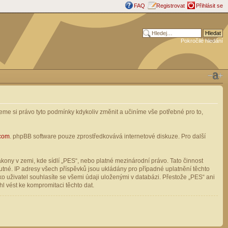
FAQ
Registrovat
Přihlásit se
Pokročilé hledání
me si právo tyto podmínky kdykoliv změnit a učiníme vše potřebné pro to,
com
. phpBB software pouze zprostředkovává internetové diskuze. Pro další
ony v zemi, kde sídlí „PES“, nebo platné mezinárodní právo. Tato činnost
tné. IP adresy všech příspěvků jsou ukládány pro případné uplatnění těchto
o uživatel souhlasíte se všemi údaji uloženými v databázi. Přestože „PES“ ani
l vést ke kompromitaci těchto dat.