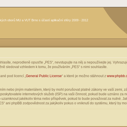
kých oborů MU a VUT Brno s účastí aplikační sféry 2009 - 2012
asíte, neprodleně opusťte „PES“, nevstupujte na něj a nepoužívejte jej. Vyhrazuje
žně sledovat vzhledem k tomu, že používáním „PES“ s nimi souhlasíte.
ané pod licencí „
General Public License
“ a které je možno stáhnout z
www.phpbb.
ím nebo jiným materiálem, který by mohl porušovat platné zákony ve vaší zemi, zák
oskytovatele internetových služeb (ISP) na vaši činnost, pokud bude uznáno za nu
ebo uzamknout jakékoliv téma nebo příspěvek, pokud to bude považovat za nutné. Jak
S“ ani phpBB zodpovědnost za jakýkoliv pokus o vniknutí do systému, který by moh