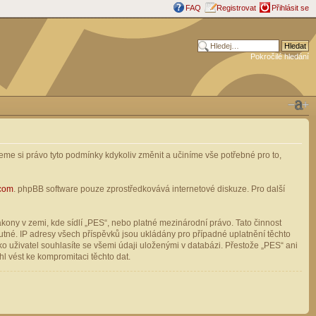
FAQ
Registrovat
Přihlásit se
Pokročilé hledání
me si právo tyto podmínky kdykoliv změnit a učiníme vše potřebné pro to,
com
. phpBB software pouze zprostředkovává internetové diskuze. Pro další
ony v zemi, kde sídlí „PES“, nebo platné mezinárodní právo. Tato činnost
tné. IP adresy všech příspěvků jsou ukládány pro případné uplatnění těchto
o uživatel souhlasíte se všemi údaji uloženými v databázi. Přestože „PES“ ani
l vést ke kompromitaci těchto dat.