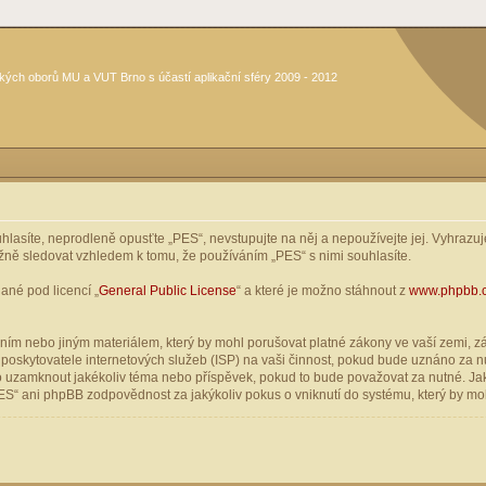
kých oborů MU a VUT Brno s účastí aplikační sféry 2009 - 2012
asíte, neprodleně opusťte „PES“, nevstupujte na něj a nepoužívejte jej. Vyhrazuje
žně sledovat vzhledem k tomu, že používáním „PES“ s nimi souhlasíte.
ané pod licencí „
General Public License
“ a které je možno stáhnout z
www.phpbb.
ím nebo jiným materiálem, který by mohl porušovat platné zákony ve vaší zemi, zák
oskytovatele internetových služeb (ISP) na vaši činnost, pokud bude uznáno za nu
ebo uzamknout jakékoliv téma nebo příspěvek, pokud to bude považovat za nutné. Jak
S“ ani phpBB zodpovědnost za jakýkoliv pokus o vniknutí do systému, který by moh