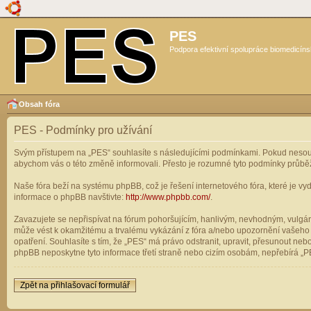
PES
Podpora efektivní spolupráce biomedicíns
Obsah fóra
PES - Podmínky pro užívání
Svým přístupem na „PES“ souhlasíte s následujícími podmínkami. Pokud nesouhl
abychom vás o této změně informovali. Přesto je rozumné tyto podmínky průbě
Naše fóra beží na systému phpBB, což je řešení internetového fóra, které je vyd
informace o phpBB navštivte:
http://www.phpbb.com/
.
Zavazujete se nepřispívat na fórum pohoršujícím, hanlivým, nevhodným, vulgárn
může vést k okamžitému a trvalému vykázání z fóra a/nebo upozornění vašeho p
opatření. Souhlasíte s tím, že „PES“ má právo odstranit, upravit, přesunout n
phpBB neposkytne tyto informace třetí straně nebo cizím osobám, nepřebírá „PE
Zpět na přihlašovací formulář