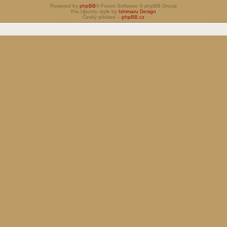
Powered by
phpBB
® Forum Software © phpBB Group
Pro Ubuntu style by
Ishimaru Design
Český překlad –
phpBB.cz