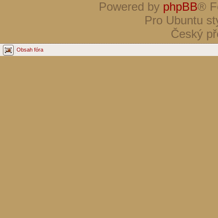
Powered by
phpBB
® F
Pro Ubuntu st
Český př
Obsah fóra