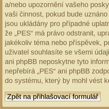
a/nebo upozornění vašeho poskyt
vaši činnost, pokud bude uznáno
jsou ukládány pro případné uplatn
že „PES“ má právo odstranit, up
jakékoliv téma nebo příspěvek, 
uživatel souhlasíte se všemi úda
ani phpBB neposkytne tyto inform
nepřebírá „PES“ ani phpBB zodpo
do systému, který by mohl vést k
Zpět na přihlašovací formulář