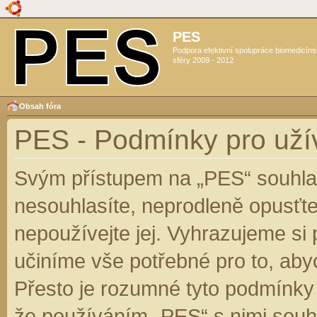
PES
Podpora efektivní spolupráce biomedicín
sféry 2009 - 2012
Obsah fóra
PES - Podmínky pro uží
Svým přístupem na „PES“ souhlas
nesouhlasíte, neprodleně opusťte
nepoužívejte jej. Vyhrazujeme si
učiníme vše potřebné pro to, aby
Přesto je rozumné tyto podmínky
že používáním „PES“ s nimi souhl