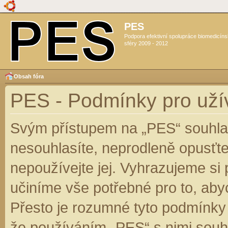
PES
Podpora efektivní spolupráce biomedicín
sféry 2009 - 2012
Obsah fóra
PES - Podmínky pro uží
Svým přístupem na „PES“ souhlas
nesouhlasíte, neprodleně opusťte
nepoužívejte jej. Vyhrazujeme si
učiníme vše potřebné pro to, aby
Přesto je rozumné tyto podmínky
že používáním „PES“ s nimi souhl