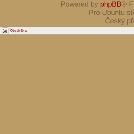
Powered by
phpBB
® F
Pro Ubuntu st
Český př
Obsah fóra