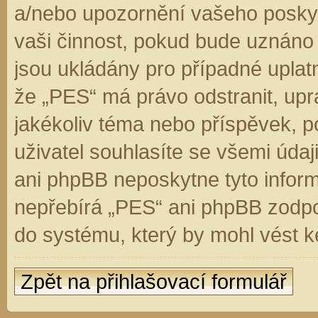
a/nebo upozornění vašeho poskyt
vaši činnost, pokud bude uznáno
jsou ukládány pro případné uplatn
že „PES“ má právo odstranit, up
jakékoliv téma nebo příspěvek, 
uživatel souhlasíte se všemi úda
ani phpBB neposkytne tyto inform
nepřebírá „PES“ ani phpBB zodpo
do systému, který by mohl vést k
Zpět na přihlašovací formulář