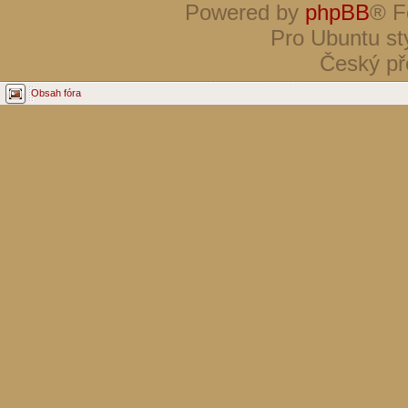
Powered by
phpBB
® F
Pro Ubuntu st
Český př
Obsah fóra