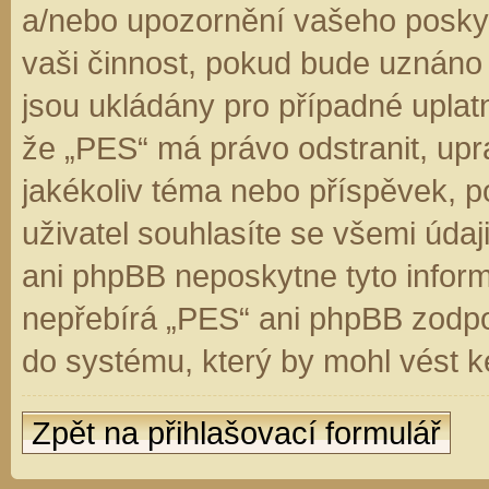
a/nebo upozornění vašeho poskyt
vaši činnost, pokud bude uznáno
jsou ukládány pro případné uplatn
že „PES“ má právo odstranit, up
jakékoliv téma nebo příspěvek, 
uživatel souhlasíte se všemi úda
ani phpBB neposkytne tyto inform
nepřebírá „PES“ ani phpBB zodpo
do systému, který by mohl vést k
Zpět na přihlašovací formulář