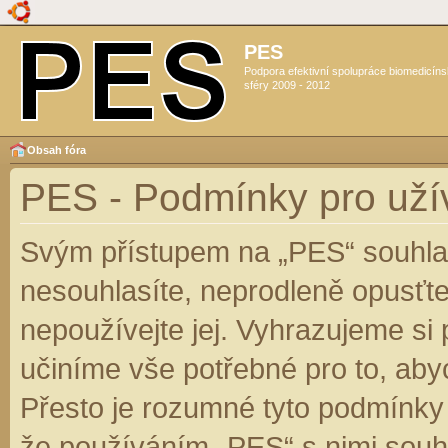
PES
Podpora efektivní spolupráce biomedicín
sféry 2009 - 2012
Obsah fóra
PES - Podmínky pro uží
Svým přístupem na „PES“ souhlas
nesouhlasíte, neprodleně opusťte
nepoužívejte jej. Vyhrazujeme si
učiníme vše potřebné pro to, aby
Přesto je rozumné tyto podmínky
že používáním „PES“ s nimi souhl