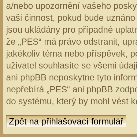
a/nebo upozornění vašeho poskyt
vaši činnost, pokud bude uznáno
jsou ukládány pro případné uplatn
že „PES“ má právo odstranit, up
jakékoliv téma nebo příspěvek, 
uživatel souhlasíte se všemi úda
ani phpBB neposkytne tyto inform
nepřebírá „PES“ ani phpBB zodpo
do systému, který by mohl vést k
Zpět na přihlašovací formulář