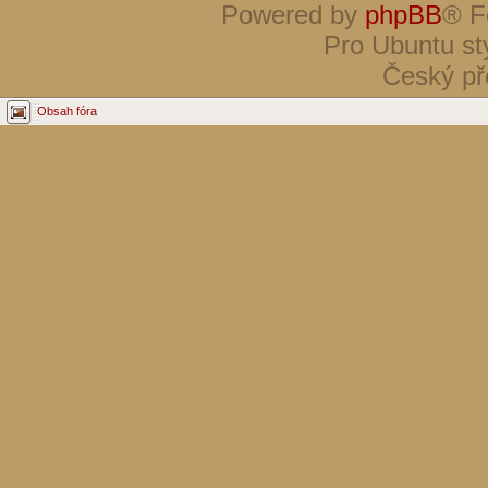
Powered by
phpBB
® F
Pro Ubuntu st
Český př
Obsah fóra