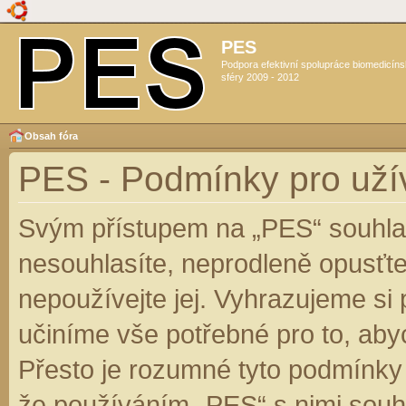
PES
Podpora efektivní spolupráce biomedicín
sféry 2009 - 2012
Obsah fóra
PES - Podmínky pro uží
Svým přístupem na „PES“ souhlas
nesouhlasíte, neprodleně opusťte
nepoužívejte jej. Vyhrazujeme si
učiníme vše potřebné pro to, aby
Přesto je rozumné tyto podmínky
že používáním „PES“ s nimi souhl