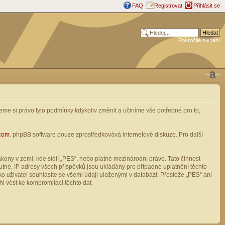
FAQ
Registrovat
Přihlásit se
Pokročilé hledání
me si právo tyto podmínky kdykoliv změnit a učiníme vše potřebné pro to,
com
. phpBB software pouze zprostředkovává internetové diskuze. Pro další
ony v zemi, kde sídlí „PES“, nebo platné mezinárodní právo. Tato činnost
tné. IP adresy všech příspěvků jsou ukládány pro případné uplatnění těchto
o uživatel souhlasíte se všemi údaji uloženými v databázi. Přestože „PES“ ani
l vést ke kompromitaci těchto dat.