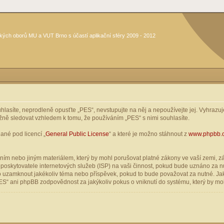
kých oborů MU a VUT Brno s účastí aplikační sféry 2009 - 2012
asíte, neprodleně opusťte „PES“, nevstupujte na něj a nepoužívejte jej. Vyhrazuje
žně sledovat vzhledem k tomu, že používáním „PES“ s nimi souhlasíte.
ané pod licencí „
General Public License
“ a které je možno stáhnout z
www.phpbb.
ím nebo jiným materiálem, který by mohl porušovat platné zákony ve vaší zemi, zák
oskytovatele internetových služeb (ISP) na vaši činnost, pokud bude uznáno za nu
ebo uzamknout jakékoliv téma nebo příspěvek, pokud to bude považovat za nutné. Jak
S“ ani phpBB zodpovědnost za jakýkoliv pokus o vniknutí do systému, který by moh