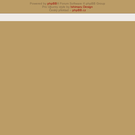
Powered by
phpBB
® Forum Software © phpBB Group
Pro Ubuntu style by
Ishimaru Design
Český překlad –
phpBB.cz