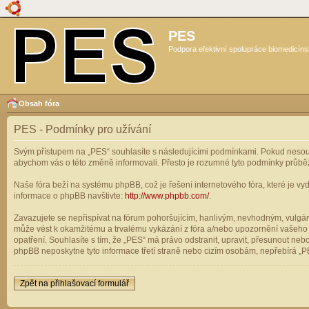
PES
Podpora efektivní spolupráce biomedicíns
Obsah fóra
PES - Podmínky pro užívání
Svým přístupem na „PES“ souhlasíte s následujícími podmínkami. Pokud nesouhl
abychom vás o této změně informovali. Přesto je rozumné tyto podmínky průbě
Naše fóra beží na systému phpBB, což je řešení internetového fóra, které je vyd
informace o phpBB navštivte:
http://www.phpbb.com/
.
Zavazujete se nepřispívat na fórum pohoršujícím, hanlivým, nevhodným, vulgárn
může vést k okamžitému a trvalému vykázání z fóra a/nebo upozornění vašeho p
opatření. Souhlasíte s tím, že „PES“ má právo odstranit, upravit, přesunout n
phpBB neposkytne tyto informace třetí straně nebo cizím osobám, nepřebírá „PE
Zpět na přihlašovací formulář