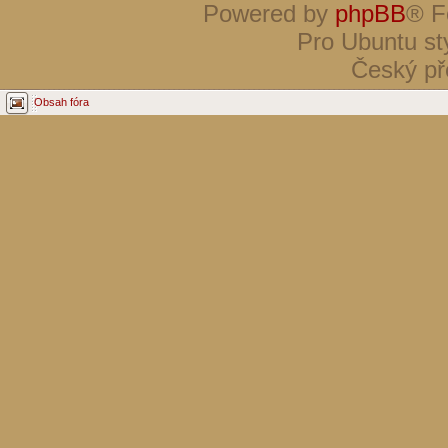
Powered by
phpBB
® F
Pro Ubuntu st
Český př
Obsah fóra