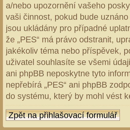
a/nebo upozornění vašeho poskyt
vaši činnost, pokud bude uznáno
jsou ukládány pro případné uplatn
že „PES“ má právo odstranit, up
jakékoliv téma nebo příspěvek, 
uživatel souhlasíte se všemi úda
ani phpBB neposkytne tyto inform
nepřebírá „PES“ ani phpBB zodpo
do systému, který by mohl vést k
Zpět na přihlašovací formulář