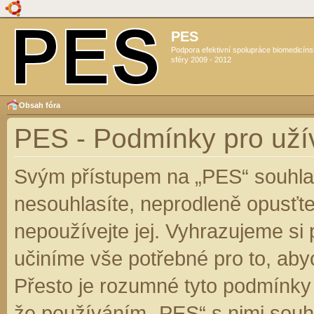
PES
Podpora efektivní spolupráce biomedicín
sféry 2009 - 2012
Obsah fóra
PES - Podmínky pro uží
Svým přístupem na „PES“ souhlas
nesouhlasíte, neprodleně opusťte
nepoužívejte jej. Vyhrazujeme si
učiníme vše potřebné pro to, aby
Přesto je rozumné tyto podmínky
že používáním „PES“ s nimi souhl