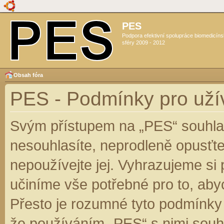
PES
Podpora efektivní spolupráce biomedicín
sféry 2009 - 2012
Obsah fóra
PES - Podmínky pro uží
Svým přístupem na „PES“ souhlas
nesouhlasíte, neprodleně opusťte
nepoužívejte jej. Vyhrazujeme si
učiníme vše potřebné pro to, aby
Přesto je rozumné tyto podmínky
že používáním „PES“ s nimi souhl