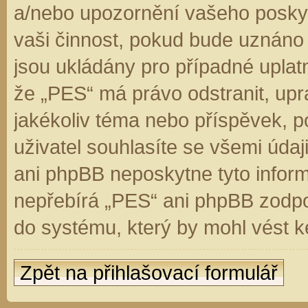
a/nebo upozornění vašeho poskyt
vaši činnost, pokud bude uznáno
jsou ukládány pro případné uplatn
že „PES“ má právo odstranit, up
jakékoliv téma nebo příspěvek, 
uživatel souhlasíte se všemi úda
ani phpBB neposkytne tyto inform
nepřebírá „PES“ ani phpBB zodpo
do systému, který by mohl vést k
Zpět na přihlašovací formulář