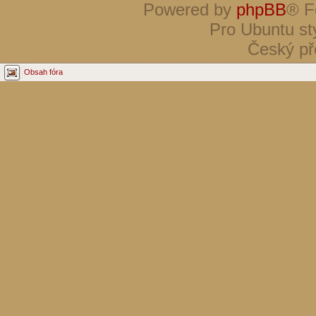
Powered by
phpBB
® F
Pro Ubuntu st
Český př
Obsah fóra