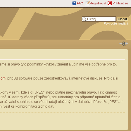
FAQ
Registrovat
Přihlásit se
Pokročilé hledání
me si právo tyto podmínky kdykoliv změnit a učiníme vše potřebné pro to,
com
. phpBB software pouze zprostředkovává internetové diskuze. Pro další
ony v zemi, kde sídlí „PES“, nebo platné mezinárodní právo. Tato činnost
tné. IP adresy všech příspěvků jsou ukládány pro případné uplatnění těchto
o uživatel souhlasíte se všemi údaji uloženými v databázi. Přestože „PES“ ani
l vést ke kompromitaci těchto dat.