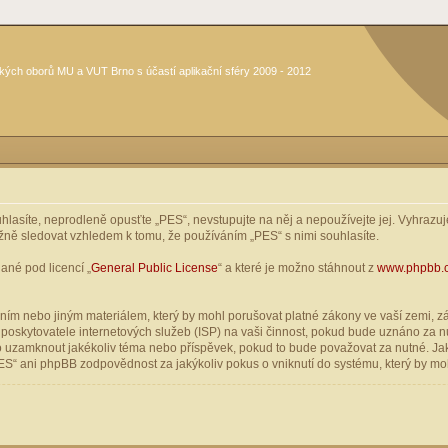
kých oborů MU a VUT Brno s účastí aplikační sféry 2009 - 2012
asíte, neprodleně opusťte „PES“, nevstupujte na něj a nepoužívejte jej. Vyhrazuje
žně sledovat vzhledem k tomu, že používáním „PES“ s nimi souhlasíte.
ané pod licencí „
General Public License
“ a které je možno stáhnout z
www.phpbb.
ím nebo jiným materiálem, který by mohl porušovat platné zákony ve vaší zemi, zák
oskytovatele internetových služeb (ISP) na vaši činnost, pokud bude uznáno za nu
ebo uzamknout jakékoliv téma nebo příspěvek, pokud to bude považovat za nutné. Jak
S“ ani phpBB zodpovědnost za jakýkoliv pokus o vniknutí do systému, který by moh