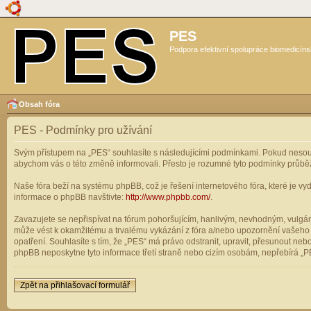
PES
Podpora efektivní spolupráce biomedicíns
Obsah fóra
PES - Podmínky pro užívání
Svým přístupem na „PES“ souhlasíte s následujícími podmínkami. Pokud nesouhl
abychom vás o této změně informovali. Přesto je rozumné tyto podmínky průbě
Naše fóra beží na systému phpBB, což je řešení internetového fóra, které je vyd
informace o phpBB navštivte:
http://www.phpbb.com/
.
Zavazujete se nepřispívat na fórum pohoršujícím, hanlivým, nevhodným, vulgárn
může vést k okamžitému a trvalému vykázání z fóra a/nebo upozornění vašeho p
opatření. Souhlasíte s tím, že „PES“ má právo odstranit, upravit, přesunout n
phpBB neposkytne tyto informace třetí straně nebo cizím osobám, nepřebírá „PE
Zpět na přihlašovací formulář