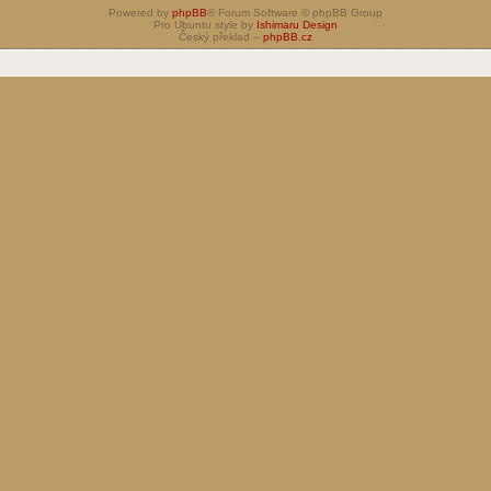
Powered by
phpBB
® Forum Software © phpBB Group
Pro Ubuntu style by
Ishimaru Design
Český překlad –
phpBB.cz