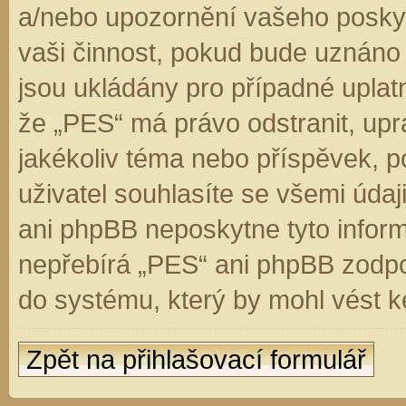
a/nebo upozornění vašeho poskyt
vaši činnost, pokud bude uznáno
jsou ukládány pro případné uplatn
že „PES“ má právo odstranit, up
jakékoliv téma nebo příspěvek, 
uživatel souhlasíte se všemi úda
ani phpBB neposkytne tyto inform
nepřebírá „PES“ ani phpBB zodpo
do systému, který by mohl vést k
Zpět na přihlašovací formulář