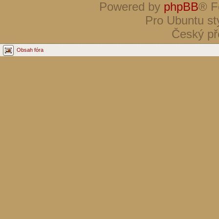
Powered by
phpBB
® F
Pro Ubuntu st
Český př
Obsah fóra