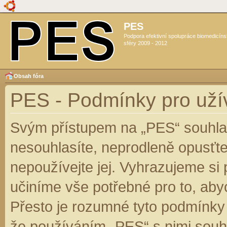
PES
Podpora efektivní spolupráce biomedicín
sféry 2009 - 2012
Obsah fóra
PES - Podmínky pro uží
Svým přístupem na „PES“ souhlas
nesouhlasíte, neprodleně opusťte
nepoužívejte jej. Vyhrazujeme si
učiníme vše potřebné pro to, aby
Přesto je rozumné tyto podmínky
že používáním „PES“ s nimi souhl