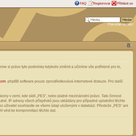
FAQ
Registrovat
Přihlásit se
Pokročilé hledání
me si právo tyto podmínky kdykoliv změnit a učiníme vše potřebné pro to,
com
. phpBB software pouze zprostředkovává internetové diskuze. Pro další
ony v zemi, kde sídlí „PES“, nebo platné mezinárodní právo. Tato činnost
tné. IP adresy všech příspěvků jsou ukládány pro případné uplatnění těchto
o uživatel souhlasíte se všemi údaji uloženými v databázi. Přestože „PES“ ani
l vést ke kompromitaci těchto dat.