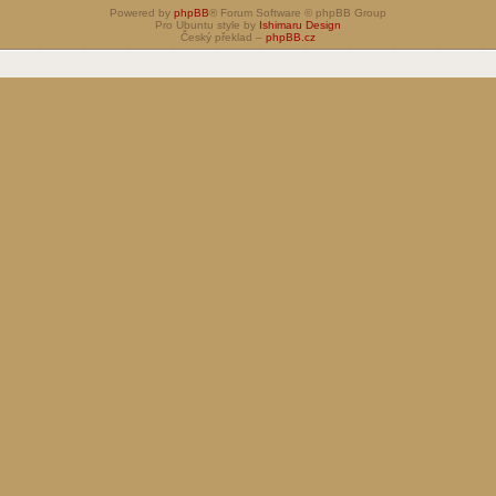
Powered by
phpBB
® Forum Software © phpBB Group
Pro Ubuntu style by
Ishimaru Design
Český překlad –
phpBB.cz