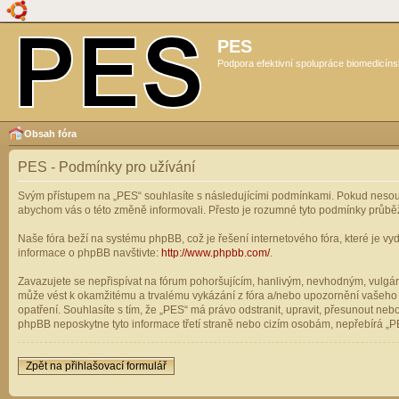
PES
Podpora efektivní spolupráce biomedicíns
Obsah fóra
PES - Podmínky pro užívání
Svým přístupem na „PES“ souhlasíte s následujícími podmínkami. Pokud nesouhl
abychom vás o této změně informovali. Přesto je rozumné tyto podmínky průbě
Naše fóra beží na systému phpBB, což je řešení internetového fóra, které je vyd
informace o phpBB navštivte:
http://www.phpbb.com/
.
Zavazujete se nepřispívat na fórum pohoršujícím, hanlivým, nevhodným, vulgárn
může vést k okamžitému a trvalému vykázání z fóra a/nebo upozornění vašeho p
opatření. Souhlasíte s tím, že „PES“ má právo odstranit, upravit, přesunout n
phpBB neposkytne tyto informace třetí straně nebo cizím osobám, nepřebírá „PE
Zpět na přihlašovací formulář