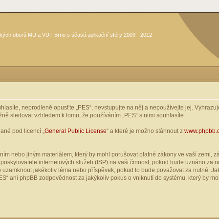
kých oborů MU a VUT Brno s účastí aplikační sféry 2009 - 2012
asíte, neprodleně opusťte „PES“, nevstupujte na něj a nepoužívejte jej. Vyhrazuje
žně sledovat vzhledem k tomu, že používáním „PES“ s nimi souhlasíte.
ané pod licencí „
General Public License
“ a které je možno stáhnout z
www.phpbb.
ím nebo jiným materiálem, který by mohl porušovat platné zákony ve vaší zemi, zák
oskytovatele internetových služeb (ISP) na vaši činnost, pokud bude uznáno za nu
ebo uzamknout jakékoliv téma nebo příspěvek, pokud to bude považovat za nutné. Jak
S“ ani phpBB zodpovědnost za jakýkoliv pokus o vniknutí do systému, který by moh