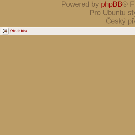
Powered by
phpBB
® F
Pro Ubuntu st
Český př
Obsah fóra