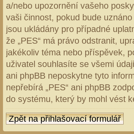
a/nebo upozornění vašeho poskyt
vaši činnost, pokud bude uznáno
jsou ukládány pro případné uplatn
že „PES“ má právo odstranit, up
jakékoliv téma nebo příspěvek, 
uživatel souhlasíte se všemi úda
ani phpBB neposkytne tyto inform
nepřebírá „PES“ ani phpBB zodpo
do systému, který by mohl vést k
Zpět na přihlašovací formulář