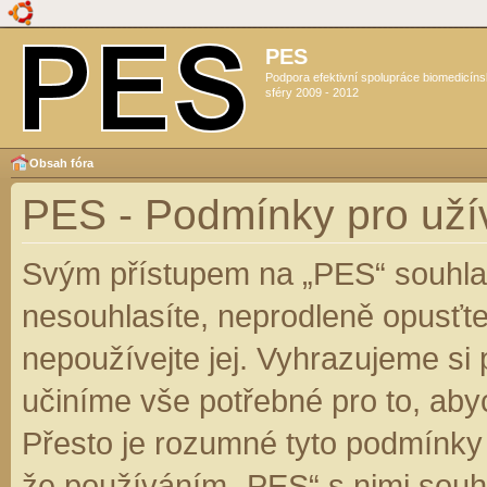
PES
Podpora efektivní spolupráce biomedicín
sféry 2009 - 2012
Obsah fóra
PES - Podmínky pro uží
Svým přístupem na „PES“ souhlas
nesouhlasíte, neprodleně opusťte
nepoužívejte jej. Vyhrazujeme si
učiníme vše potřebné pro to, aby
Přesto je rozumné tyto podmínky
že používáním „PES“ s nimi souhl