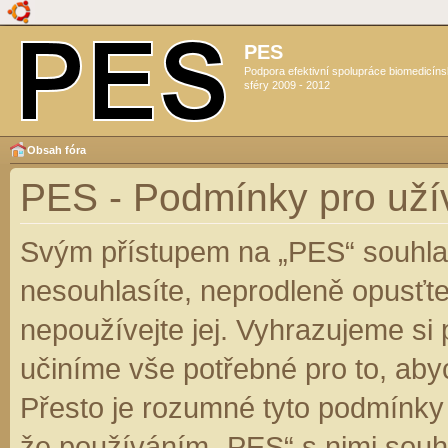
PES
Podpora efektivní spolupráce biomedicín
sféry 2009 - 2012
Obsah fóra
PES - Podmínky pro uží
Svým přístupem na „PES“ souhlas
nesouhlasíte, neprodleně opusťte
nepoužívejte jej. Vyhrazujeme si
učiníme vše potřebné pro to, aby
Přesto je rozumné tyto podmínky
že používáním „PES“ s nimi souhl