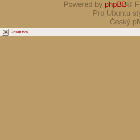
Powered by
phpBB
® F
Pro Ubuntu st
Český př
Obsah fóra