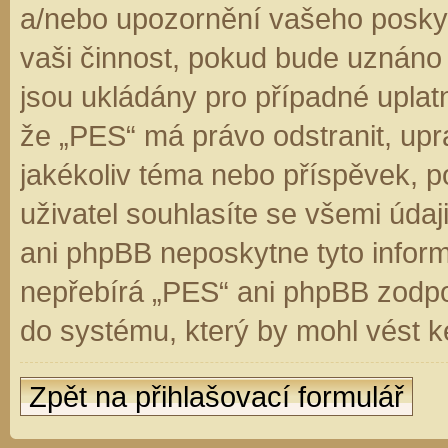
a/nebo upozornění vašeho poskyt
vaši činnost, pokud bude uznáno
jsou ukládány pro případné uplatn
že „PES“ má právo odstranit, up
jakékoliv téma nebo příspěvek, 
uživatel souhlasíte se všemi úda
ani phpBB neposkytne tyto inform
nepřebírá „PES“ ani phpBB zodpo
do systému, který by mohl vést k
Zpět na přihlašovací formulář