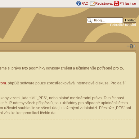
FAQ
Registrovat
Přihlásit se
Pokročilé hledání
me si právo tyto podmínky kdykoliv změnit a učiníme vše potřebné pro to,
com
. phpBB software pouze zprostředkovává internetové diskuze. Pro další
ony v zemi, kde sídlí „PES“, nebo platné mezinárodní právo. Tato činnost
tné. IP adresy všech příspěvků jsou ukládány pro případné uplatnění těchto
o uživatel souhlasíte se všemi údaji uloženými v databázi. Přestože „PES“ ani
l vést ke kompromitaci těchto dat.