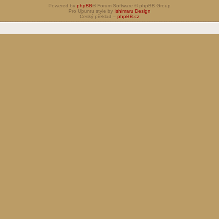
Powered by
phpBB
® Forum Software © phpBB Group
Pro Ubuntu style by
Ishimaru Design
Český překlad –
phpBB.cz