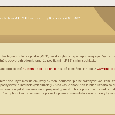
kých oborů MU a VUT Brno s účastí aplikační sféry 2009 - 2012
asíte, neprodleně opusťte „PES“, nevstupujte na něj a nepoužívejte jej. Vyhrazuje
žně sledovat vzhledem k tomu, že používáním „PES“ s nimi souhlasíte.
ané pod licencí „
General Public License
“ a které je možno stáhnout z
www.phpbb.
ím nebo jiným materiálem, který by mohl porušovat platné zákony ve vaší zemi, zák
oskytovatele internetových služeb (ISP) na vaši činnost, pokud bude uznáno za nu
ebo uzamknout jakékoliv téma nebo příspěvek, pokud to bude považovat za nutné. Jak
S“ ani phpBB zodpovědnost za jakýkoliv pokus o vniknutí do systému, který by moh