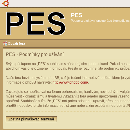
PES
Podpora efektivní spolupráce biomedicíns
Obsah fóra
PES - Podmínky pro užívání
Svým přístupem na „PES“ souhlasíte s následujícími podmínkami. Pokud nesouhl
abychom vás o této změně informovali. Přesto je rozumné tyto podmínky průbě
Naše fóra beží na systému phpBB, což je řešení internetového fóra, které je vyd
informace o phpBB navštivte:
http://www.phpbb.com/
.
Zavazujete se nepřispívat na fórum pohoršujícím, hanlivým, nevhodným, vulgárn
může vést k okamžitému a trvalému vykázání z fóra a/nebo upozornění vašeho p
opatření. Souhlasíte s tím, že „PES“ má právo odstranit, upravit, přesunout n
phpBB neposkytne tyto informace třetí straně nebo cizím osobám, nepřebírá „PE
Zpět na přihlašovací formulář