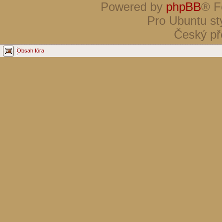
Powered by
phpBB
® F
Pro Ubuntu st
Český př
Obsah fóra