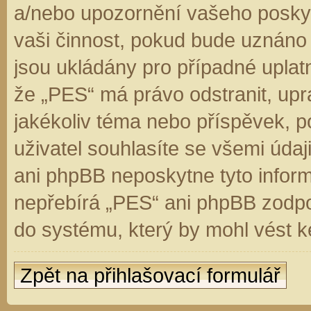
a/nebo upozornění vašeho poskyt
vaši činnost, pokud bude uznáno
jsou ukládány pro případné uplatn
že „PES“ má právo odstranit, up
jakékoliv téma nebo příspěvek, 
uživatel souhlasíte se všemi úda
ani phpBB neposkytne tyto inform
nepřebírá „PES“ ani phpBB zodpo
do systému, který by mohl vést k
Zpět na přihlašovací formulář