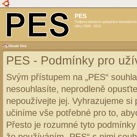
PES
Podpora efektivní spolupráce biomedicín
sféry 2009 - 2012
Obsah fóra
PES - Podmínky pro uží
Svým přístupem na „PES“ souhlas
nesouhlasíte, neprodleně opusťte
nepoužívejte jej. Vyhrazujeme si
učiníme vše potřebné pro to, aby
Přesto je rozumné tyto podmínky
že používáním „PES“ s nimi souhl