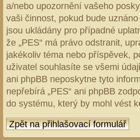
a/nebo upozornění vašeho poskyt
vaši činnost, pokud bude uznáno
jsou ukládány pro případné uplatn
že „PES“ má právo odstranit, up
jakékoliv téma nebo příspěvek, 
uživatel souhlasíte se všemi úda
ani phpBB neposkytne tyto inform
nepřebírá „PES“ ani phpBB zodpo
do systému, který by mohl vést k
Zpět na přihlašovací formulář