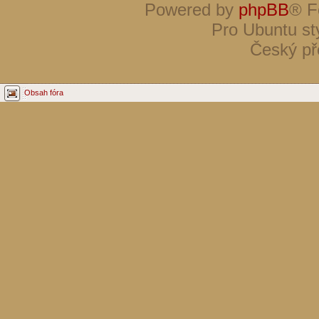
Powered by
phpBB
® F
Pro Ubuntu st
Český př
Obsah fóra