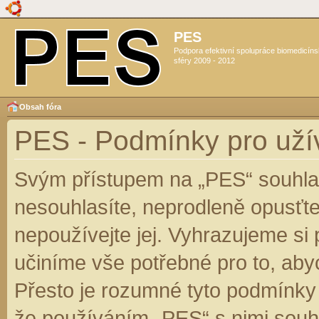
PES
Podpora efektivní spolupráce biomedicín
sféry 2009 - 2012
Obsah fóra
PES - Podmínky pro uží
Svým přístupem na „PES“ souhlas
nesouhlasíte, neprodleně opusťte
nepoužívejte jej. Vyhrazujeme si
učiníme vše potřebné pro to, aby
Přesto je rozumné tyto podmínky
že používáním „PES“ s nimi souhl