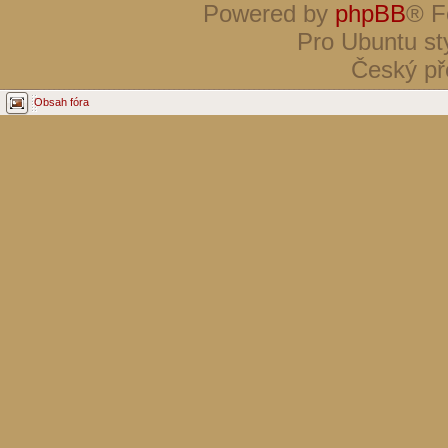
Powered by
phpBB
® F
Pro Ubuntu st
Český př
Obsah fóra