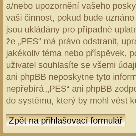
a/nebo upozornění vašeho poskyt
vaši činnost, pokud bude uznáno
jsou ukládány pro případné uplatn
že „PES“ má právo odstranit, up
jakékoliv téma nebo příspěvek, 
uživatel souhlasíte se všemi úda
ani phpBB neposkytne tyto inform
nepřebírá „PES“ ani phpBB zodpo
do systému, který by mohl vést k
Zpět na přihlašovací formulář