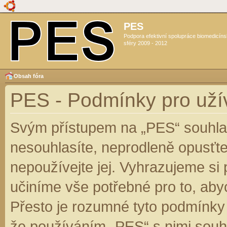
PES
Podpora efektivní spolupráce biomedicín
sféry 2009 - 2012
Obsah fóra
PES - Podmínky pro uží
Svým přístupem na „PES“ souhlas
nesouhlasíte, neprodleně opusťte
nepoužívejte jej. Vyhrazujeme si
učiníme vše potřebné pro to, aby
Přesto je rozumné tyto podmínky
že používáním „PES“ s nimi souhl