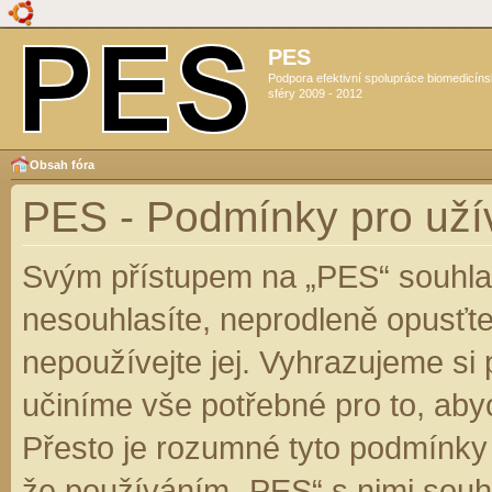
PES
Podpora efektivní spolupráce biomedicín
sféry 2009 - 2012
Obsah fóra
PES - Podmínky pro uží
Svým přístupem na „PES“ souhlas
nesouhlasíte, neprodleně opusťte
nepoužívejte jej. Vyhrazujeme si
učiníme vše potřebné pro to, aby
Přesto je rozumné tyto podmínky
že používáním „PES“ s nimi souhl