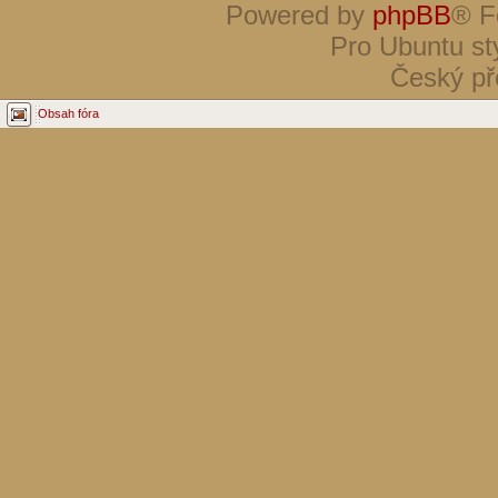
Powered by
phpBB
® F
Pro Ubuntu st
Český př
Obsah fóra