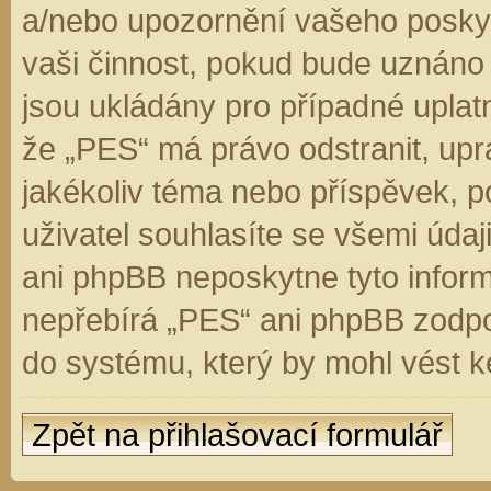
a/nebo upozornění vašeho poskyt
vaši činnost, pokud bude uznáno
jsou ukládány pro případné uplatn
že „PES“ má právo odstranit, up
jakékoliv téma nebo příspěvek, 
uživatel souhlasíte se všemi úda
ani phpBB neposkytne tyto inform
nepřebírá „PES“ ani phpBB zodpo
do systému, který by mohl vést k
Zpět na přihlašovací formulář