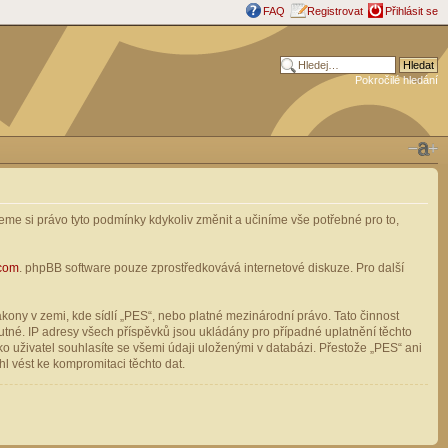
FAQ
Registrovat
Přihlásit se
Pokročilé hledání
me si právo tyto podmínky kdykoliv změnit a učiníme vše potřebné pro to,
com
. phpBB software pouze zprostředkovává internetové diskuze. Pro další
ony v zemi, kde sídlí „PES“, nebo platné mezinárodní právo. Tato činnost
tné. IP adresy všech příspěvků jsou ukládány pro případné uplatnění těchto
o uživatel souhlasíte se všemi údaji uloženými v databázi. Přestože „PES“ ani
l vést ke kompromitaci těchto dat.