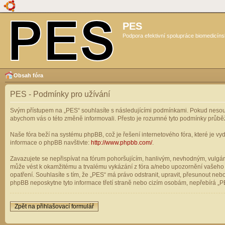
PES
Podpora efektivní spolupráce biomedicíns
Obsah fóra
PES - Podmínky pro užívání
Svým přístupem na „PES“ souhlasíte s následujícími podmínkami. Pokud nesouhl
abychom vás o této změně informovali. Přesto je rozumné tyto podmínky průbě
Naše fóra beží na systému phpBB, což je řešení internetového fóra, které je vyd
informace o phpBB navštivte:
http://www.phpbb.com/
.
Zavazujete se nepřispívat na fórum pohoršujícím, hanlivým, nevhodným, vulgárn
může vést k okamžitému a trvalému vykázání z fóra a/nebo upozornění vašeho p
opatření. Souhlasíte s tím, že „PES“ má právo odstranit, upravit, přesunout n
phpBB neposkytne tyto informace třetí straně nebo cizím osobám, nepřebírá „PE
Zpět na přihlašovací formulář