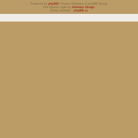
Powered by
phpBB
® Forum Software © phpBB Group
Pro Ubuntu style by
Ishimaru Design
Český překlad –
phpBB.cz