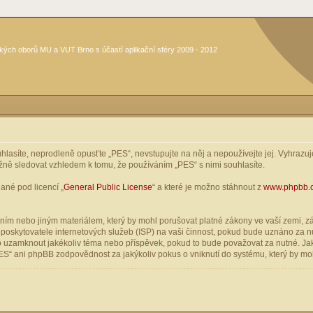
kých oborů MU a VUT Brno s účastí aplikační sféry 2009 - 2012
asíte, neprodleně opusťte „PES“, nevstupujte na něj a nepoužívejte jej. Vyhrazuje
žně sledovat vzhledem k tomu, že používáním „PES“ s nimi souhlasíte.
ané pod licencí „
General Public License
“ a které je možno stáhnout z
www.phpbb.
ím nebo jiným materiálem, který by mohl porušovat platné zákony ve vaší zemi, zák
oskytovatele internetových služeb (ISP) na vaši činnost, pokud bude uznáno za nu
ebo uzamknout jakékoliv téma nebo příspěvek, pokud to bude považovat za nutné. Jak
S“ ani phpBB zodpovědnost za jakýkoliv pokus o vniknutí do systému, který by moh