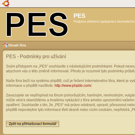
PES
Podpora efektivní spolupráce biomedicíns
Obsah fóra
PES - Podmínky pro užívání
Svým přístupem na „PES“ souhlasíte s následujícími podmínkami. Pokud nesouhl
abychom vás o této změně informovali. Přesto je rozumné tyto podmínky průbě
Naše fóra beží na systému phpBB, což je řešení internetového fóra, které je vyd
informace o phpBB navštivte:
http://www.phpbb.com/
.
Zavazujete se nepřispívat na fórum pohoršujícím, hanlivým, nevhodným, vulgárn
může vést k okamžitému a trvalému vykázání z fóra a/nebo upozornění vašeho p
opatření. Souhlasíte s tím, že „PES“ má právo odstranit, upravit, přesunout n
phpBB neposkytne tyto informace třetí straně nebo cizím osobám, nepřebírá „PE
Zpět na přihlašovací formulář