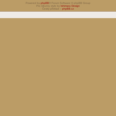
Powered by
phpBB
® Forum Software © phpBB Group
Pro Ubuntu style by
Ishimaru Design
Český překlad –
phpBB.cz