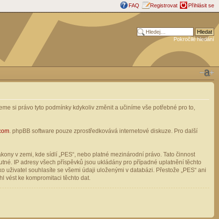
FAQ
Registrovat
Přihlásit se
Pokročilé hledání
me si právo tyto podmínky kdykoliv změnit a učiníme vše potřebné pro to,
com
. phpBB software pouze zprostředkovává internetové diskuze. Pro další
ony v zemi, kde sídlí „PES“, nebo platné mezinárodní právo. Tato činnost
tné. IP adresy všech příspěvků jsou ukládány pro případné uplatnění těchto
o uživatel souhlasíte se všemi údaji uloženými v databázi. Přestože „PES“ ani
l vést ke kompromitaci těchto dat.