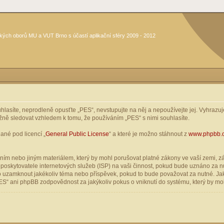
kých oborů MU a VUT Brno s účastí aplikační sféry 2009 - 2012
asíte, neprodleně opusťte „PES“, nevstupujte na něj a nepoužívejte jej. Vyhrazuje
žně sledovat vzhledem k tomu, že používáním „PES“ s nimi souhlasíte.
ané pod licencí „
General Public License
“ a které je možno stáhnout z
www.phpbb.
ím nebo jiným materiálem, který by mohl porušovat platné zákony ve vaší zemi, zák
oskytovatele internetových služeb (ISP) na vaši činnost, pokud bude uznáno za nu
ebo uzamknout jakékoliv téma nebo příspěvek, pokud to bude považovat za nutné. Jak
S“ ani phpBB zodpovědnost za jakýkoliv pokus o vniknutí do systému, který by moh