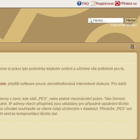
FAQ
Registrovat
Přihlásit se
Pokročilé hledání
me si právo tyto podmínky kdykoliv změnit a učiníme vše potřebné pro to,
com
. phpBB software pouze zprostředkovává internetové diskuze. Pro další
ony v zemi, kde sídlí „PES“, nebo platné mezinárodní právo. Tato činnost
tné. IP adresy všech příspěvků jsou ukládány pro případné uplatnění těchto
o uživatel souhlasíte se všemi údaji uloženými v databázi. Přestože „PES“ ani
l vést ke kompromitaci těchto dat.