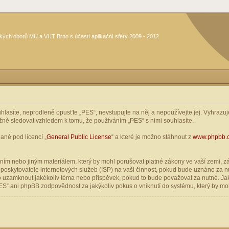
kých oborů MU a VUT Brno s účastí aplikační sféry 2009 - 2012
asíte, neprodleně opusťte „PES“, nevstupujte na něj a nepoužívejte jej. Vyhrazuje
žně sledovat vzhledem k tomu, že používáním „PES“ s nimi souhlasíte.
ané pod licencí „
General Public License
“ a které je možno stáhnout z
www.phpbb.
ím nebo jiným materiálem, který by mohl porušovat platné zákony ve vaší zemi, zák
oskytovatele internetových služeb (ISP) na vaši činnost, pokud bude uznáno za nu
ebo uzamknout jakékoliv téma nebo příspěvek, pokud to bude považovat za nutné. Jak
S“ ani phpBB zodpovědnost za jakýkoliv pokus o vniknutí do systému, který by moh