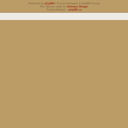
Powered by
phpBB
® Forum Software © phpBB Group
Pro Ubuntu style by
Ishimaru Design
Český překlad –
phpBB.cz