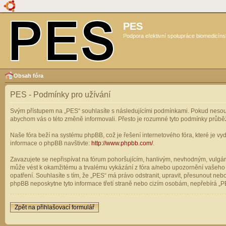
PES
Podpora efektivní spolupráce biomedicíns
Obsah fóra
PES - Podmínky pro užívání
Svým přístupem na „PES“ souhlasíte s následujícími podmínkami. Pokud nesouhl
abychom vás o této změně informovali. Přesto je rozumné tyto podmínky průbě
Naše fóra beží na systému phpBB, což je řešení internetového fóra, které je vyd
informace o phpBB navštivte:
http://www.phpbb.com/
.
Zavazujete se nepřispívat na fórum pohoršujícím, hanlivým, nevhodným, vulgárn
může vést k okamžitému a trvalému vykázání z fóra a/nebo upozornění vašeho p
opatření. Souhlasíte s tím, že „PES“ má právo odstranit, upravit, přesunout n
phpBB neposkytne tyto informace třetí straně nebo cizím osobám, nepřebírá „PE
Zpět na přihlašovací formulář