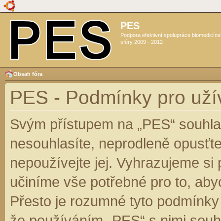
PES
Podpora efektivní spolupráce biomedicín
sféry 2009 - 2012
Obsah fóra
PES - Podmínky pro uží
Svým přístupem na „PES“ souhlas
nesouhlasíte, neprodleně opusťte
nepoužívejte jej. Vyhrazujeme si
učiníme vše potřebné pro to, aby
Přesto je rozumné tyto podmínky
že používáním „PES“ s nimi souhl