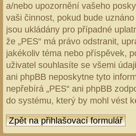
a/nebo upozornění vašeho poskyt
vaši činnost, pokud bude uznáno
jsou ukládány pro případné uplatn
že „PES“ má právo odstranit, up
jakékoliv téma nebo příspěvek, 
uživatel souhlasíte se všemi úda
ani phpBB neposkytne tyto inform
nepřebírá „PES“ ani phpBB zodpo
do systému, který by mohl vést k
Zpět na přihlašovací formulář