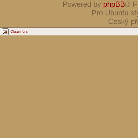
Powered by
phpBB
® F
Pro Ubuntu st
Český př
Obsah fóra