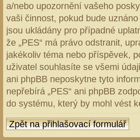
a/nebo upozornění vašeho poskyt
vaši činnost, pokud bude uznáno
jsou ukládány pro případné uplatn
že „PES“ má právo odstranit, up
jakékoliv téma nebo příspěvek, 
uživatel souhlasíte se všemi úda
ani phpBB neposkytne tyto inform
nepřebírá „PES“ ani phpBB zodpo
do systému, který by mohl vést k
Zpět na přihlašovací formulář