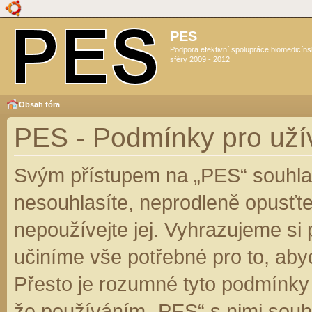
PES
Podpora efektivní spolupráce biomedicín
sféry 2009 - 2012
Obsah fóra
PES - Podmínky pro uží
Svým přístupem na „PES“ souhlas
nesouhlasíte, neprodleně opusťte
nepoužívejte jej. Vyhrazujeme si
učiníme vše potřebné pro to, aby
Přesto je rozumné tyto podmínky
že používáním „PES“ s nimi souhl