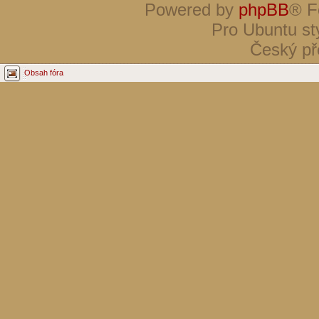
Powered by
phpBB
® F
Pro Ubuntu st
Český př
Obsah fóra