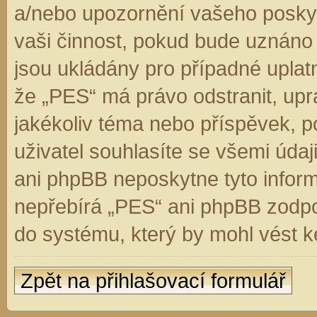
a/nebo upozornění vašeho poskyt
vaši činnost, pokud bude uznáno
jsou ukládány pro případné uplatn
že „PES“ má právo odstranit, up
jakékoliv téma nebo příspěvek, 
uživatel souhlasíte se všemi úda
ani phpBB neposkytne tyto inform
nepřebírá „PES“ ani phpBB zodpo
do systému, který by mohl vést k
Zpět na přihlašovací formulář