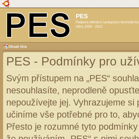
PES
Podpora efektivní spolupráce biomedicín
sféry 2009 - 2012
Obsah fóra
PES - Podmínky pro uží
Svým přístupem na „PES“ souhlas
nesouhlasíte, neprodleně opusťte
nepoužívejte jej. Vyhrazujeme si
učiníme vše potřebné pro to, aby
Přesto je rozumné tyto podmínky
že používáním „PES“ s nimi souhl