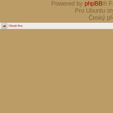
Powered by
phpBB
® F
Pro Ubuntu st
Český př
Obsah fóra