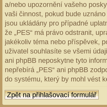
a/nebo upozornění vašeho poskyt
vaši činnost, pokud bude uznáno
jsou ukládány pro případné uplatn
že „PES“ má právo odstranit, up
jakékoliv téma nebo příspěvek, 
uživatel souhlasíte se všemi úda
ani phpBB neposkytne tyto inform
nepřebírá „PES“ ani phpBB zodpo
do systému, který by mohl vést k
Zpět na přihlašovací formulář