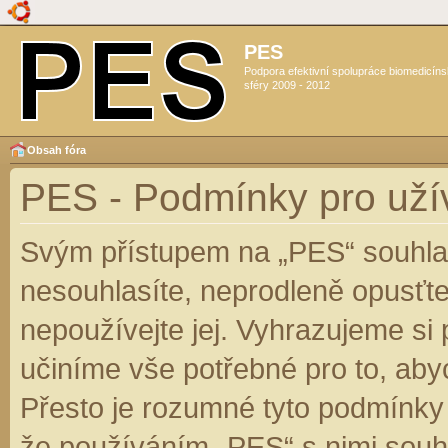
PES
Podpora efektivní spolupráce biomedicín
sféry 2009 - 2012
Obsah fóra
PES - Podmínky pro uží
Svým přístupem na „PES“ souhlas
nesouhlasíte, neprodleně opusťte
nepoužívejte jej. Vyhrazujeme si
učiníme vše potřebné pro to, aby
Přesto je rozumné tyto podmínky
že používáním „PES“ s nimi souhl