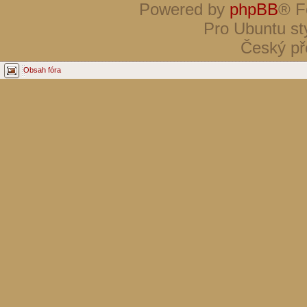
Powered by
phpBB
® F
Pro Ubuntu st
Český př
Obsah fóra