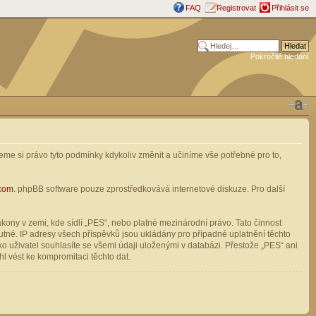
FAQ
Registrovat
Přihlásit se
Pokročilé hledání
me si právo tyto podmínky kdykoliv změnit a učiníme vše potřebné pro to,
com
. phpBB software pouze zprostředkovává internetové diskuze. Pro další
ony v zemi, kde sídlí „PES“, nebo platné mezinárodní právo. Tato činnost
tné. IP adresy všech příspěvků jsou ukládány pro případné uplatnění těchto
o uživatel souhlasíte se všemi údaji uloženými v databázi. Přestože „PES“ ani
l vést ke kompromitaci těchto dat.