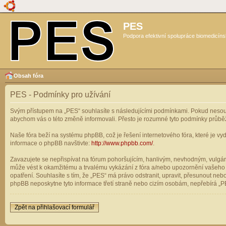
PES
Podpora efektivní spolupráce biomedicíns
Obsah fóra
PES - Podmínky pro užívání
Svým přístupem na „PES“ souhlasíte s následujícími podmínkami. Pokud nesouhl
abychom vás o této změně informovali. Přesto je rozumné tyto podmínky průbě
Naše fóra beží na systému phpBB, což je řešení internetového fóra, které je vyd
informace o phpBB navštivte:
http://www.phpbb.com/
.
Zavazujete se nepřispívat na fórum pohoršujícím, hanlivým, nevhodným, vulgárn
může vést k okamžitému a trvalému vykázání z fóra a/nebo upozornění vašeho p
opatření. Souhlasíte s tím, že „PES“ má právo odstranit, upravit, přesunout n
phpBB neposkytne tyto informace třetí straně nebo cizím osobám, nepřebírá „PE
Zpět na přihlašovací formulář