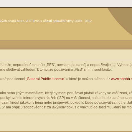
kých oborů MU a VUT Brno s účastí aplikační sféry 2009 - 2012
asíte, neprodleně opusťte „PES“, nevstupujte na něj a nepoužívejte jej. Vyhrazuje
žně sledovat vzhledem k tomu, že používáním „PES“ s nimi souhlasíte.
ané pod licencí „
General Public License
“ a které je možno stáhnout z
www.phpbb.
ím nebo jiným materiálem, který by mohl porušovat platné zákony ve vaší zemi, zák
oskytovatele internetových služeb (ISP) na vaši činnost, pokud bude uznáno za nu
ebo uzamknout jakékoliv téma nebo příspěvek, pokud to bude považovat za nutné. Jak
S“ ani phpBB zodpovědnost za jakýkoliv pokus o vniknutí do systému, který by moh