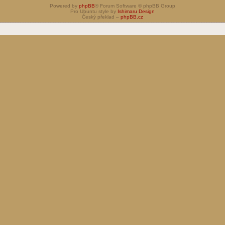
Powered by
phpBB
® Forum Software © phpBB Group
Pro Ubuntu style by
Ishimaru Design
Český překlad –
phpBB.cz