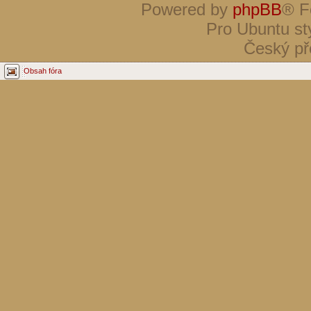
Powered by
phpBB
® F
Pro Ubuntu st
Český př
Obsah fóra