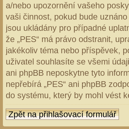
a/nebo upozornění vašeho poskyt
vaši činnost, pokud bude uznáno
jsou ukládány pro případné uplatn
že „PES“ má právo odstranit, up
jakékoliv téma nebo příspěvek, 
uživatel souhlasíte se všemi úda
ani phpBB neposkytne tyto inform
nepřebírá „PES“ ani phpBB zodpo
do systému, který by mohl vést k
Zpět na přihlašovací formulář