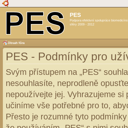
PES
Podpora efektivní spolupráce biomedicín
sféry 2009 - 2012
Obsah fóra
PES - Podmínky pro uží
Svým přístupem na „PES“ souhlas
nesouhlasíte, neprodleně opusťte
nepoužívejte jej. Vyhrazujeme si
učiníme vše potřebné pro to, aby
Přesto je rozumné tyto podmínky
že používáním „PES“ s nimi souhl