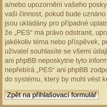
a/nebo upozornění vašeho poskyt
vaši činnost, pokud bude uznáno
jsou ukládány pro případné uplatn
že „PES“ má právo odstranit, up
jakékoliv téma nebo příspěvek, 
uživatel souhlasíte se všemi úda
ani phpBB neposkytne tyto inform
nepřebírá „PES“ ani phpBB zodpo
do systému, který by mohl vést k
Zpět na přihlašovací formulář