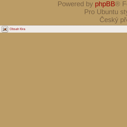
Powered by
phpBB
® F
Pro Ubuntu st
Český př
Obsah fóra