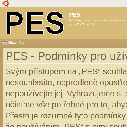
PES
Podpora efektivní spolupráce biomedicín
sféry 2009 - 2012
Obsah fóra
PES - Podmínky pro uží
Svým přístupem na „PES“ souhlas
nesouhlasíte, neprodleně opusťte
nepoužívejte jej. Vyhrazujeme si
učiníme vše potřebné pro to, aby
Přesto je rozumné tyto podmínky
že používáním „PES“ s nimi souhl