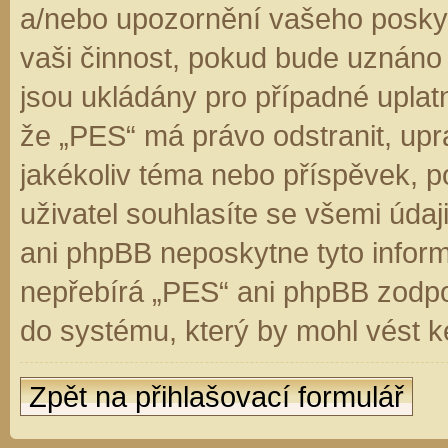
a/nebo upozornění vašeho poskyt
vaši činnost, pokud bude uznáno
jsou ukládány pro případné uplatn
že „PES“ má právo odstranit, up
jakékoliv téma nebo příspěvek, 
uživatel souhlasíte se všemi úda
ani phpBB neposkytne tyto inform
nepřebírá „PES“ ani phpBB zodpo
do systému, který by mohl vést k
Zpět na přihlašovací formulář