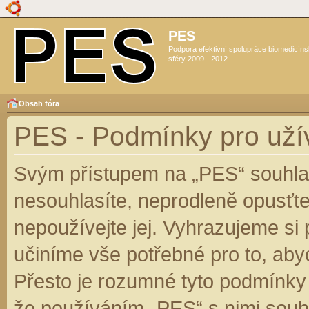
PES
Podpora efektivní spolupráce biomedicín
sféry 2009 - 2012
Obsah fóra
PES - Podmínky pro uží
Svým přístupem na „PES“ souhlas
nesouhlasíte, neprodleně opusťte
nepoužívejte jej. Vyhrazujeme si
učiníme vše potřebné pro to, aby
Přesto je rozumné tyto podmínky
že používáním „PES“ s nimi souhl