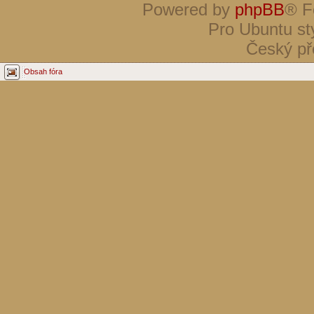
Powered by
phpBB
® F
Pro Ubuntu st
Český př
Obsah fóra